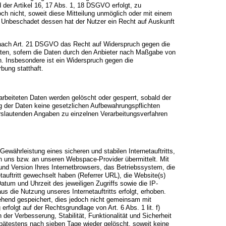
 der Artikel 16, 17 Abs. 1, 18 DSGVO erfolgt, zu
och nicht, soweit diese Mitteilung unmöglich oder mit einem
 Unbeschadet dessen hat der Nutzer ein Recht auf Auskunft
 nach Art. 21 DSGVO das Recht auf Widerspruch gegen die
Daten, sofern die Daten durch den Anbieter nach Maßgabe von
en. Insbesondere ist ein Widerspruch gegen die
bung statthaft.
rarbeiteten Daten werden gelöscht oder gesperrt, sobald der
g der Daten keine gesetzlichen Aufbewahrungspflichten
slautenden Angaben zu einzelnen Verarbeitungsverfahren
währleistung eines sicheren und stabilen Internetauftritts,
n uns bzw. an unseren Webspace-Provider übermittelt. Mit
und Version Ihres Internetbrowsers, das Betriebssystem, die
tauftritt gewechselt haben (Referrer URL), die Website(s)
Datum und Uhrzeit des jeweiligen Zugriffs sowie die IP-
 die Nutzung unseres Internetauftritts erfolgt, erhoben.
hend gespeichert, dies jedoch nicht gemeinsam mit
folgt auf der Rechtsgrundlage von Art. 6 Abs. 1 lit. f)
der Verbesserung, Stabilität, Funktionalität und Sicherheit
spätestens nach sieben Tage wieder gelöscht, soweit keine