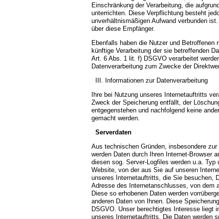
Einschränkung der Verarbeitung, die aufgrund
unterrichten. Diese Verpflichtung besteht jed
unverhältnismäßigen Aufwand verbunden ist.
über diese Empfänger.
Ebenfalls haben die Nutzer und Betroffenen
künftige Verarbeitung der sie betreffenden 
Art. 6 Abs. 1 lit. f) DSGVO verarbeitet werd
Datenverarbeitung zum Zwecke der Direktwer
III. Informationen zur Datenverarbeitung
Ihre bei Nutzung unseres Internetauftritts ve
Zweck der Speicherung entfällt, der Löschun
entgegenstehen und nachfolgend keine ander
gemacht werden.
Serverdaten
Aus technischen Gründen, insbesondere zur Ge
werden Daten durch Ihren Internet-Browser a
diesen sog. Server-Logfiles werden u.a. Typ 
Website, von der aus Sie auf unseren Interne
unseres Internetauftritts, die Sie besuchen, 
Adresse des Internetanschlusses, von dem aus
Diese so erhobenen Daten werden vorrüberge
anderen Daten von Ihnen. Diese Speicherung er
DSGVO. Unser berechtigtes Interesse liegt in 
unseres Internetauftritts. Die Daten werden 