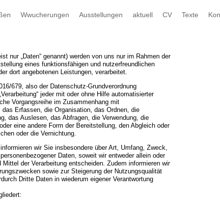
ßen
Wwucherungen
Ausstellungen
aktuell
CV
Texte
Kon
st nur „Daten“ genannt) werden von uns nur im Rahmen der
stellung eines funktionsfähigen und nutzerfreundlichen
d der dort angebotenen Leistungen, verarbeitet.
2016/679, also der Datenschutz-Grundverordnung
Verarbeitung“ jeder mit oder ohne Hilfe automatisierter
solche Vorgangsreihe im Zusammenhang mit
das Erfassen, die Organisation, das Ordnen, die
g, das Auslesen, das Abfragen, die Verwendung, die
oder eine andere Form der Bereitstellung, den Abgleich oder
chen oder die Vernichtung.
informieren wir Sie insbesondere über Art, Umfang, Zweck,
personenbezogener Daten, soweit wir entweder allein oder
Mittel der Verarbeitung entscheiden. Zudem informieren wir
erungszwecken sowie zur Steigerung der Nutzungsqualität
durch Dritte Daten in wiederum eigener Verantwortung
liedert: