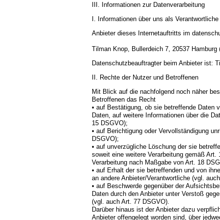
III. Informationen zur Datenverarbeitung
I. Informationen über uns als Verantwortliche
Anbieter dieses Internetauftritts im datenschu
Tilman Knop, Bullerdeich 7, 20537 Hamburg (D)
Datenschutzbeauftragter beim Anbieter ist: 
II. Rechte der Nutzer und Betroffenen
Mit Blick auf die nachfolgend noch näher be
Betroffenen das Recht
• auf Bestätigung, ob sie betreffende Daten v
Daten, auf weitere Informationen über die Da
15 DSGVO);
• auf Berichtigung oder Vervollständigung unr
DSGVO);
• auf unverzügliche Löschung der sie betreff
soweit eine weitere Verarbeitung gemäß Art.
Verarbeitung nach Maßgabe von Art. 18 DS
• auf Erhalt der sie betreffenden und von ihn
an andere Anbieter/Verantwortliche (vgl. au
• auf Beschwerde gegenüber der Aufsichtsbehö
Daten durch den Anbieter unter Verstoß geg
(vgl. auch Art. 77 DSGVO).
Darüber hinaus ist der Anbieter dazu verpfli
Anbieter offengelegt worden sind, über jedw