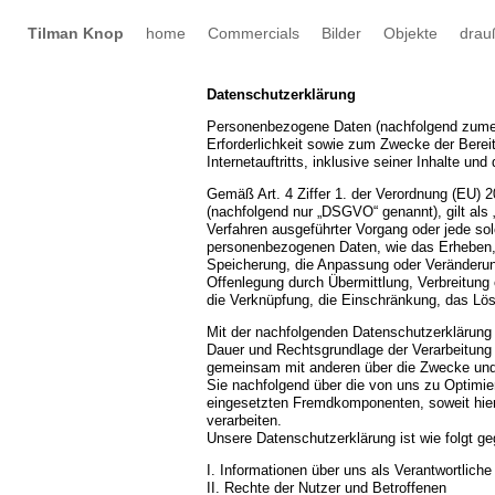
Tilman Knop
home
Commercials
Bilder
Objekte
drau
Datenschutzerklärung
Personenbezogene Daten (nachfolgend zumei
Erforderlichkeit sowie zum Zwecke der Bereit
Internetauftritts, inklusive seiner Inhalte un
Gemäß Art. 4 Ziffer 1. der Verordnung (EU) 
(nachfolgend nur „DSGVO“ genannt), gilt als „
Verfahren ausgeführter Vorgang oder jede 
personenbezogenen Daten, wie das Erheben, 
Speicherung, die Anpassung oder Veränderun
Offenlegung durch Übermittlung, Verbreitung 
die Verknüpfung, die Einschränkung, das Lös
Mit der nachfolgenden Datenschutzerklärung 
Dauer und Rechtsgrundlage der Verarbeitung 
gemeinsam mit anderen über die Zwecke und 
Sie nachfolgend über die von uns zu Optimi
eingesetzten Fremdkomponenten, soweit hier
verarbeiten.
Unsere Datenschutzerklärung ist wie folgt geg
I. Informationen über uns als Verantwortliche
II. Rechte der Nutzer und Betroffenen